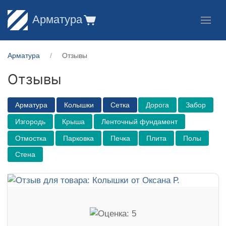
Арматура
Арматура
Отзывы
Отзывы
Арматура
Колышки
Сетка
Дорога
Забор
Изгородь
Крыша
Ленточный фундамент
Отмостка
Парковка
Печка
Плита
Полы
Стена