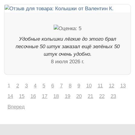
Удобные колышки лёгкие до этого брал
песочные 50 штук заказал ещё зелёных 50
штук очень удобно.
8 июля 2026 г.
1
2
3
4
5
6
7
8
9
10
11
12
13
14
15
16
17
18
19
20
21
22
23
Вперед