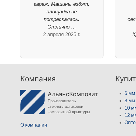
гараж. Машины ездят,
площадка не
потрескалась.
сел
Отлично …
2 апреля 2025 г.
К
Компания
Купит
АльянсКомпозит
6 мм
8 мм
Производитель
стеклопластиковой
10 м
композитной арматуры
12 м
Опто
О компании