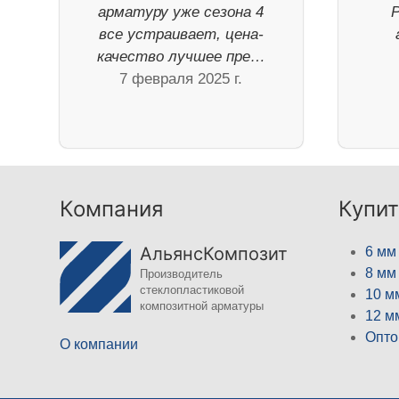
арматуру уже сезона 4
все устраивает, цена-
качество лучшее пре…
7 февраля 2025 г.
Компания
Купит
АльянсКомпозит
6 мм
8 мм
Производитель
стеклопластиковой
10 м
композитной арматуры
12 м
Опто
О компании