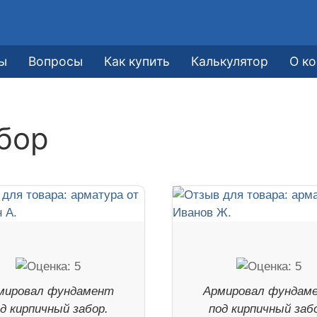
ы
Вопросы
Как купить
Калькулятор
О к
бор
мировал фундамент
Армировал фундам
д кирпичный забор.
под кирпичный заб