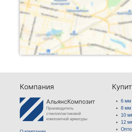
Компания
Купит
АльянсКомпозит
6 мм
8 мм
Производитель
стеклопластиковой
10 м
композитной арматуры
12 м
Опто
О компании