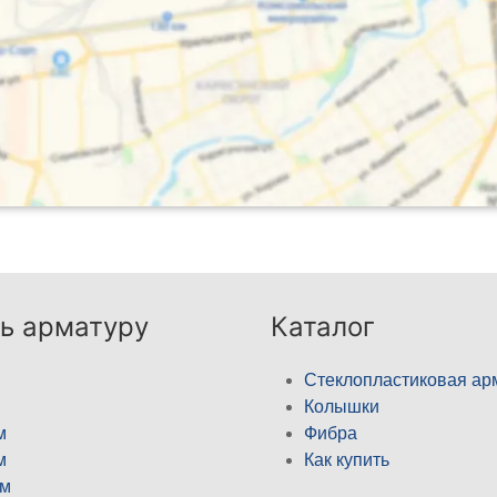
ь арматуру
Каталог
Стеклопластиковая ар
Колышки
м
Фибра
м
Как купить
м