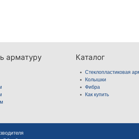
ь арматуру
Каталог
Стеклопластиковая ар
Колышки
м
Фибра
м
Как купить
м
изводителя