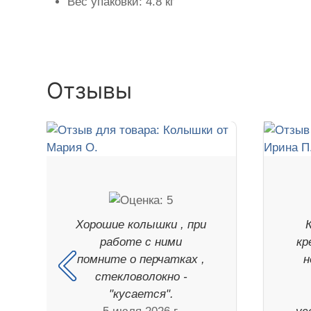
Вес упаковки: 4.8 кг
Отзывы
Хорошие колышки , при
работе с ними
кр
помните о перчатках ,
н
стекловолокно -
"кусается".