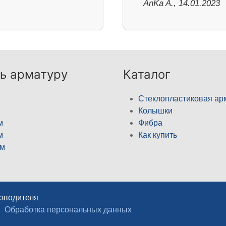
AnKa A., 14.01.2023
ь арматуру
Каталог
Стеклопластиковая ар
Колышки
м
Фибра
м
Как купить
м
изводителя
Обработка персональных данных