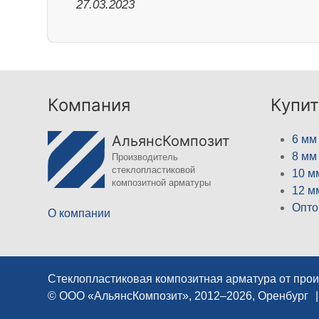
27.03.2023
Компания
Купит
АльянсКомпозит
6 мм
8 мм
Производитель
стеклопластиковой
10 м
композитной арматуры
12 м
Опто
О компании
Стеклопластиковая композитная арматура от про
© ООО «АльянсКомпозит», 2012–2026, Оренбург
|