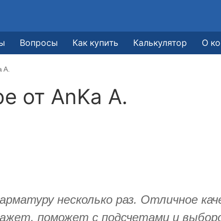
ы
Вопросы
Как купить
Калькулятор
О к
 A.
ре от
AnKa A.
арматуру несколько раз. Отличное кач
кажет, поможет с подсчетами и выбор