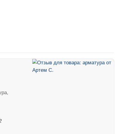
ура,
2