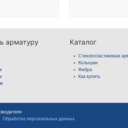
ь арматуру
Каталог
Стеклопластиковая ар
Колышки
м
Фибра
м
Как купить
м
изводителя
Обработка персональных данных