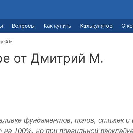
ы
Вопросы
Как купить
Калькулятор
О к
трий М.
ре от
Дмитрий М.
аливке фундаментов, полов, стяжек и 
 на 100%, но при правильной раскладк