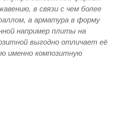
авению, в связи с чем более
еталлом, а арматура в форму
нной например плиты на
озитной выгодно отличает её
зую именно композитную