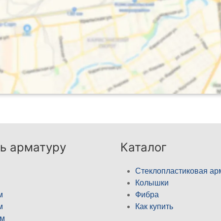
ь арматуру
Каталог
Стеклопластиковая ар
Колышки
м
Фибра
м
Как купить
м