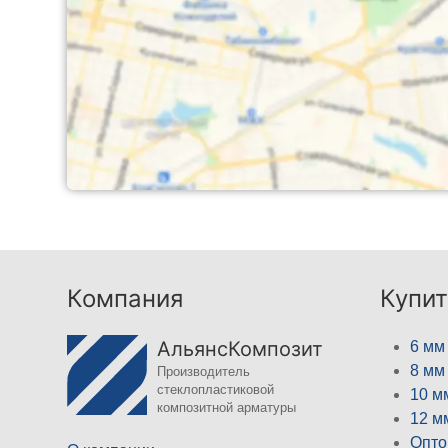
Компания
Купит
АльянсКомпозит
6 мм
8 мм
Производитель
стеклопластиковой
10 м
композитной арматуры
12 м
Опто