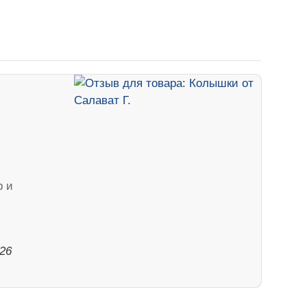
р и
026