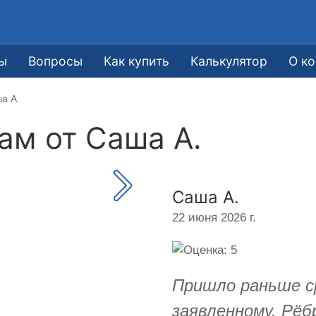
ы
Вопросы
Как купить
Калькулятор
О к
а А.
кам от
Саша А.
Саша А.
22 июня 2026 г.
Пришло раньше с
заявленному. Рёбр