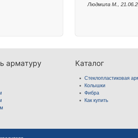
Людмила М., 21.06.
ь арматуру
Каталог
Стеклопластиковая ар
Колышки
м
Фибра
м
Как купить
м